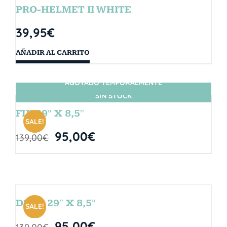
PRO-HELMET II WHITE
39,95
€
AÑADIR AL CARRITO
AGOTADO TEMPORALMENTE
SIN STOCK
FIJI 29″ X 8,5″
SALE!
95,00
€
139,00
€
DROP 29″ X 8,5″
SALE!
95,00
€