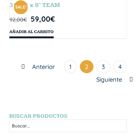
31.75″ x 8″ TEAM
SALE!
59,00
€
92,00
€
AÑADIR AL CARRITO
Anterior
1
2
3
4
Siguiente
BUSCAR PRODUCTOS