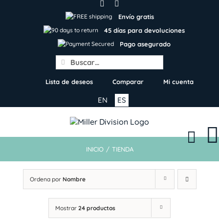
Skip
to
Envío gratis
content
45 días para devoluciones
Pago asegurado
Search
for:
Lista de deseos
Comparar
Mi cuenta
EN
ES
INICIO
/
TIENDA
Ordena por
Nombre
Mostrar
24 productos