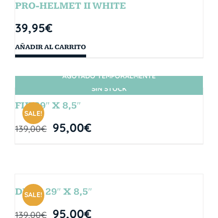
PRO-HELMET II WHITE
39,95
€
AÑADIR AL CARRITO
AGOTADO TEMPORALMENTE
SIN STOCK
FIJI 29″ X 8,5″
SALE!
95,00
€
139,00
€
DROP 29″ X 8,5″
SALE!
95,00
€
139,00
€