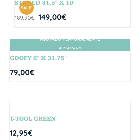
STOKED 31,5″ X 10″
SALE!
149,00
€
189,90
€
AGOTADO TEMPORALMENTE
SIN STOCK
GOOFY 8″ X 31.75″
79,00
€
T-TOOL GREEN
12,95
€