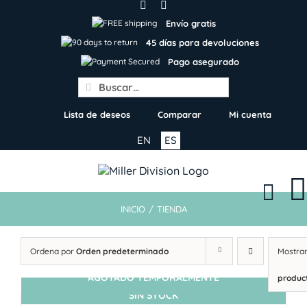
Skip
to
Envío gratis
content
45 días para devoluciones
Pago asegurado
Search
for:
Lista de deseos
Comparar
Mi cuenta
EN
ES
INICIO
/
TIENDA
Ordena por
Orden predeterminado
Mostra
AGOTADO TEMPORALMENTE
produc
SIN STOCK