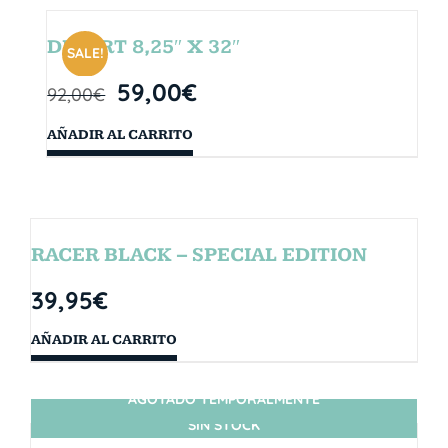
DESERT 8,25″ X 32″
SALE!
59,00
€
92,00
€
AÑADIR AL CARRITO
RACER BLACK – SPECIAL EDITION
39,95
€
AÑADIR AL CARRITO
AGOTADO TEMPORALMENTE
SIN STOCK