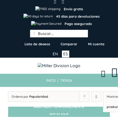
Skip
to
Envío gratis
content
45 días para devoluciones
Pago asegurado
Search
for:
Lista de deseos
Comparar
Mi cuenta
EN
ES
INICIO
/
TIENDA
Ordena por
Popularidad
Mostra
AGOTADO TEMPORALMENTE
produc
SIN STOCK