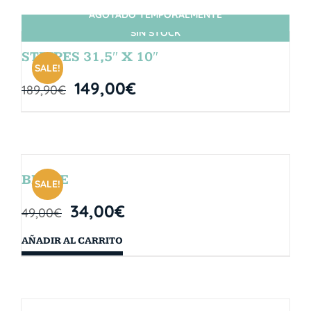
AGOTADO TEMPORALMENTE
SIN STOCK
STRIPES 31,5″ X 10″
SALE!
149,00
€
189,90
€
BRYCE
SALE!
34,00
€
49,00
€
AÑADIR AL CARRITO