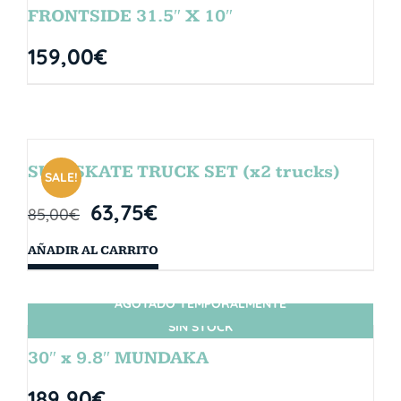
FRONTSIDE 31.5″ X 10″
159,00
€
SURFSKATE TRUCK SET (x2 trucks)
SALE!
63,75
€
85,00
€
AÑADIR AL CARRITO
AGOTADO TEMPORALMENTE
SIN STOCK
30″ x 9.8″ MUNDAKA
189,90
€