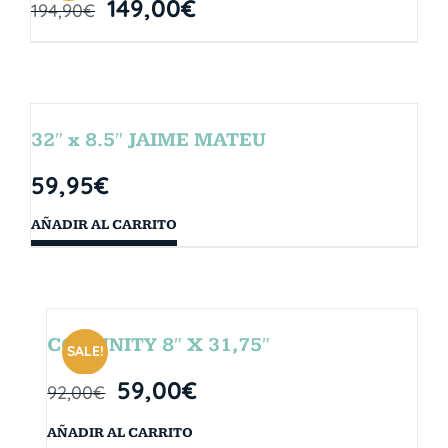
149,00
€
194,90
€
32″ x 8.5″ JAIME MATEU
59,95
€
AÑADIR AL CARRITO
COMUNITY 8″ X 31,75″
SALE!
59,00
€
92,00
€
AÑADIR AL CARRITO