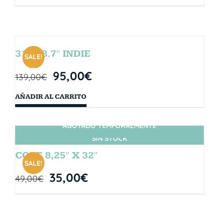
31″ x 8.7″ INDIE
SALE!
95,00
€
139,00
€
AÑADIR AL CARRITO
AGOTADO TEMPORALMENTE
SIN STOCK
CORE 8,25″ X 32″
SALE!
35,00
€
49,00
€