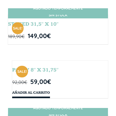
AGOTADO TEMPORALMENTE
SIN STOCK
STOKED 31,5″ X 10″
SALE!
149,00
€
189,90
€
PARTY 8″ X 31,75″
SALE!
59,00
€
92,00
€
AÑADIR AL CARRITO
AGOTADO TEMPORALMENTE
SIN STOCK