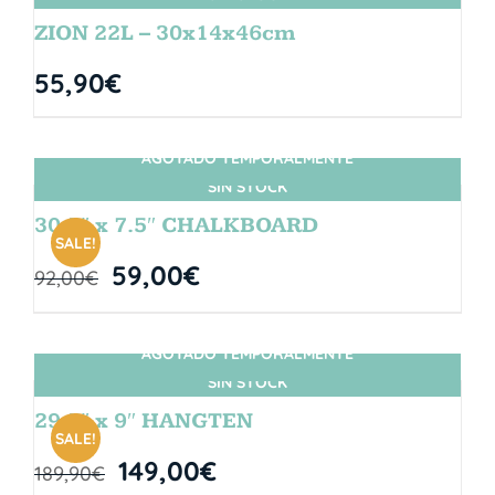
ZION 22L – 30x14x46cm
55,90
€
AGOTADO TEMPORALMENTE
SIN STOCK
30.5″ x 7.5″ CHALKBOARD
SALE!
59,00
€
92,00
€
AGOTADO TEMPORALMENTE
SIN STOCK
29.5″ x 9″ HANGTEN
SALE!
149,00
€
189,90
€