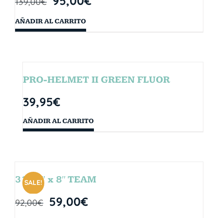
95,00
€
139,00
€
AÑADIR AL CARRITO
PRO-HELMET II GREEN FLUOR
39,95
€
AÑADIR AL CARRITO
31.75″ x 8″ TEAM
SALE!
59,00
€
92,00
€