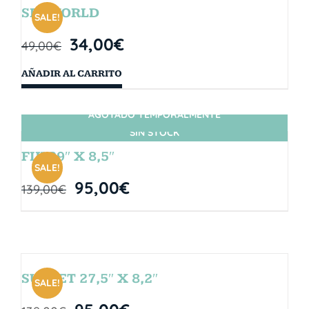
SEAWORLD
SALE!
34,00
€
49,00
€
AÑADIR AL CARRITO
AGOTADO TEMPORALMENTE
SIN STOCK
FIJI 29″ X 8,5″
SALE!
95,00
€
139,00
€
SUNSET 27,5″ X 8,2″
SALE!