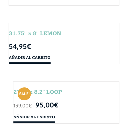
31.75″ x 8″ LEMON
54,95
€
AÑADIR AL CARRITO
27.5″ x 8.2″ LOOP
SALE!
95,00
€
139,00
€
AÑADIR AL CARRITO