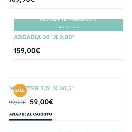
AGOTADO TEMPORALMENTE
SIN STOCK
ARCADIA 30″ X 9,89″
159,00
€
MONSTER 7,5″ X 30,5″
SALE!
59,00
€
92,00
€
AÑADIR AL CARRITO
AGOTADO TEMPORALMENTE