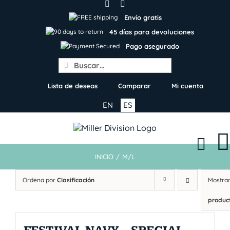
Skip
to
Envío gratis
content
45 días para devoluciones
Pago asegurado
Search
for:
Lista de deseos
Comparar
Mi cuenta
EN
ES
INICIO
/
M/L
Ordena por
Clasificación
Mostra
produc