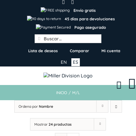
Skip
to
Envío gratis
content
45 días para devoluciones
Pago asegurado
Search
for:
Lista de deseos
Comparar
Mi cuenta
EN
ES
INICIO
/
M/L
Ordena por
Nombre
Mostrar
24 productos