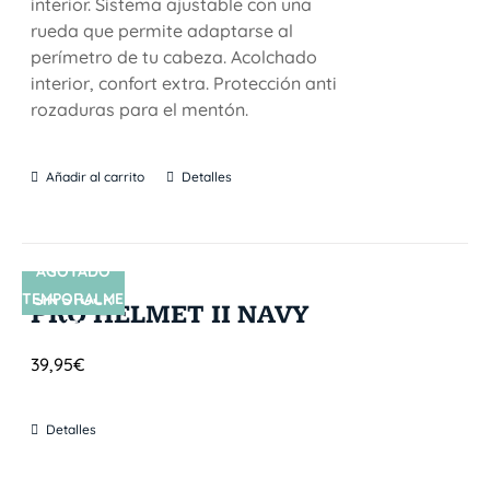
interior. Sistema ajustable con una
rueda que permite adaptarse al
perímetro de tu cabeza. Acolchado
interior, confort extra. Protección anti
rozaduras para el mentón.
Añadir al carrito
Detalles
AGOTADO
TEMPORALME
SIN STOCK
PRO HELMET II NAVY
NTE
39,95
€
Detalles