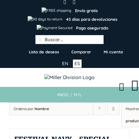
Skip
to
Envío gratis
content
45 días para devoluciones
Pago asegurado
Search
for:
Lista de deseos
Comparar
Mi cuenta
EN
ES
INICIO
/
M/L
Ordena por
Nombre
Mostra
produc