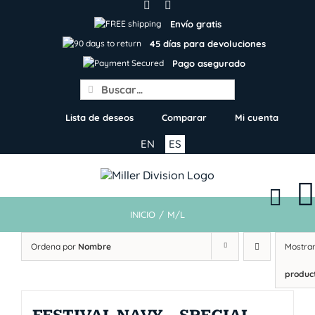
Skip
to
Envío gratis
content
45 días para devoluciones
Pago asegurado
Search
for:
Lista de deseos
Comparar
Mi cuenta
EN
ES
INICIO
/
M/L
Ordena por
Nombre
Mostra
produc