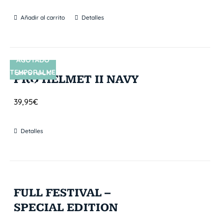
Añadir al carrito
Detalles
AGOTADO
TEMPORALME
SIN STOCK
PRO HELMET II NAVY
NTE
39,95
€
Detalles
FULL FESTIVAL –
SPECIAL EDITION