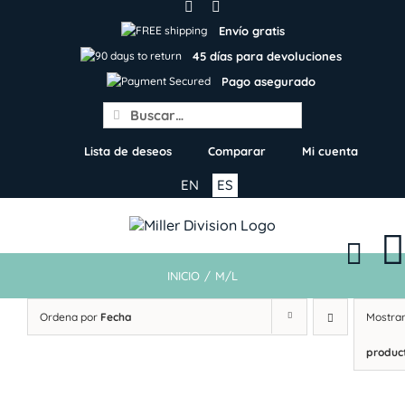
Skip
to
Envío gratis
content
45 días para devoluciones
Pago asegurado
Search
for:
Lista de deseos
Comparar
Mi cuenta
EN
ES
INICIO
/
M/L
Ordena por
Fecha
Mostra
produc