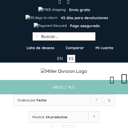
Skip
to
Envío gratis
content
45 días para devoluciones
Pago asegurado
Search
for:
Lista de deseos
Comparar
Mi cuenta
EN
ES
INICIO
/
M/L
Ordena por
Fecha
Mostrar
24 productos