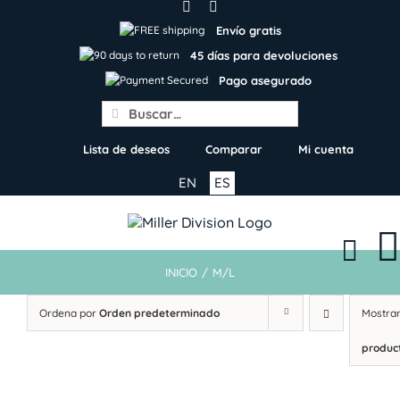
Skip
to
Envío gratis
content
45 días para devoluciones
Pago asegurado
Search
for:
Lista de deseos
Comparar
Mi cuenta
EN
ES
INICIO
/
M/L
Ordena por
Orden predeterminado
Mostra
produc