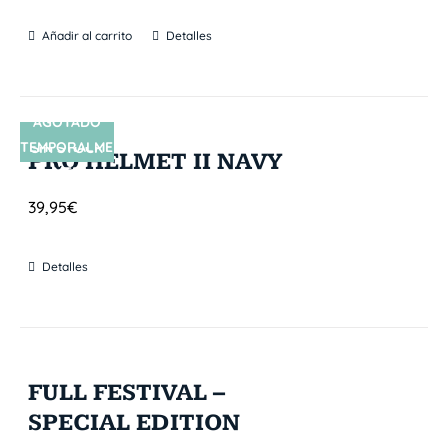
Añadir al carrito
Detalles
AGOTADO
TEMPORALME
SIN STOCK
PRO HELMET II NAVY
NTE
39,95
€
Detalles
FULL FESTIVAL –
SPECIAL EDITION