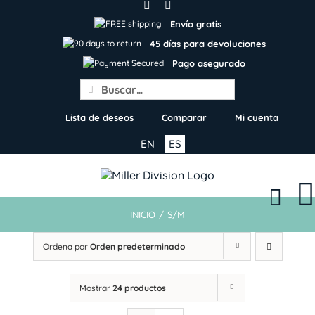
Skip
to
Envío gratis
content
45 días para devoluciones
Pago asegurado
Search
for:
Lista de deseos
Comparar
Mi cuenta
EN
ES
INICIO
/
S/M
Ordena por
Orden predeterminado
Mostrar
24 productos