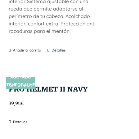
interior. Sistema ajustable con una
rueda que permite adaptarse al
perímetro de tu cabeza. Acolchado
interior, confort extra. Protección anti
rozaduras para el mentón.
Añadir al carrito
Detalles
AGOTADO
TEMPORALME
SIN STOCK
PRO HELMET II NAVY
NTE
39,95
€
Detalles