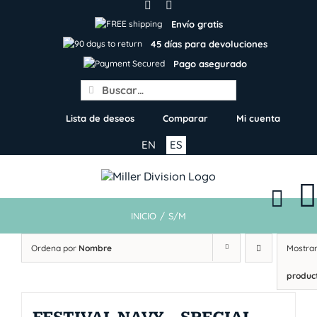
Skip
to
Envío gratis
content
45 días para devoluciones
Pago asegurado
Search
for:
Lista de deseos
Comparar
Mi cuenta
EN
ES
INICIO
/
S/M
Ordena por
Nombre
Mostra
produc