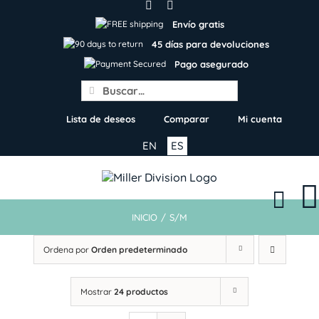
Skip
to
Envío gratis
content
45 días para devoluciones
Pago asegurado
Search
for:
Lista de deseos
Comparar
Mi cuenta
EN
ES
INICIO
/
S/M
Ordena por
Orden predeterminado
Mostrar
24 productos