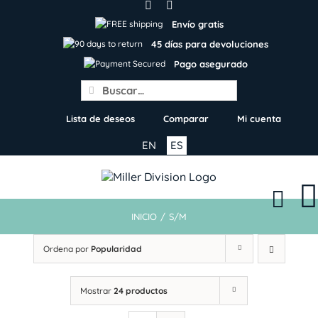
Skip
to
Envío gratis
content
45 días para devoluciones
Pago asegurado
Search
for:
Lista de deseos
Comparar
Mi cuenta
EN
ES
INICIO
/
S/M
Ordena por
Popularidad
Mostrar
24 productos