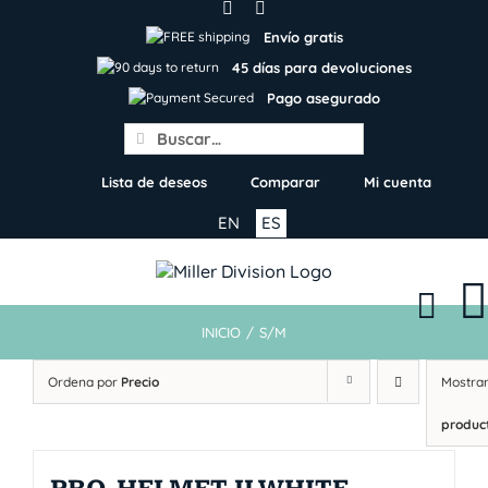
Skip
to
Envío gratis
content
45 días para devoluciones
Pago asegurado
Search
for:
Lista de deseos
Comparar
Mi cuenta
EN
ES
INICIO
/
S/M
Ordena por
Precio
Mostra
produc