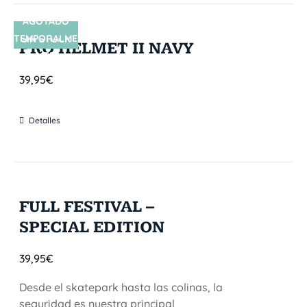
AGOTADO
TEMPORALME
SIN STOCK
PRO HELMET II NAVY
NTE
39,95
€
Detalles
FULL FESTIVAL –
SPECIAL EDITION
39,95
€
Desde el skatepark hasta las colinas, la
seguridad es nuestra principal