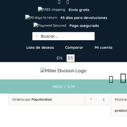
Skip
to
Envío gratis
content
45 días para devoluciones
Pago asegurado
Search
for:
Lista de deseos
Comparar
Mi cuenta
EN
ES
INICIO
/
S/M
Ordena por
Popularidad
Mostra
produc