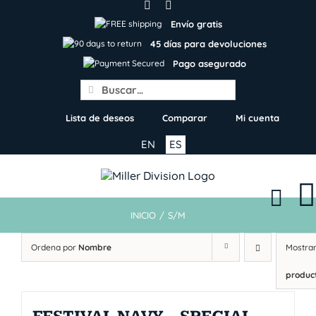
Skip
to
Envío gratis
content
45 días para devoluciones
Pago asegurado
Search
for:
Lista de deseos
Comparar
Mi cuenta
EN
ES
INICIO
/
S/M
Ordena por
Nombre
Mostra
produc