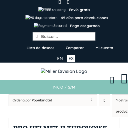
Skip
to
Envío gratis
content
45 días para devoluciones
Pago asegurado
Search
for:
Lista de deseos
Comparar
Mi cuenta
EN
ES
INICIO
/
S/M
Ordena por
Popularidad
Mostra
produc