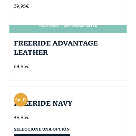
39,95
€
AGOTADO TEMPORALMENTE
SIN STOCK
FREERIDE ADVANTAGE
LEATHER
64,95
€
SALE!
FREERIDE NAVY
49,95
€
SELECCIONE UNA OPCIÓN