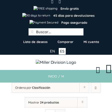
Skip
to
Envío gratis
content
45 días para devoluciones
Pago asegurado
Search
for:
Lista de deseos
Comparar
Mi cuenta
EN
ES
INICIO
/
M
Ordena por
Clasificación
Mostrar
24 productos