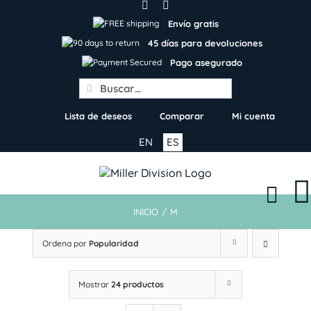
Skip
to
Envío gratis
content
45 días para devoluciones
Pago asegurado
Search
for:
Lista de deseos
Comparar
Mi cuenta
EN
ES
INICIO
/
M
Ordena por
Popularidad
Mostrar
24 productos