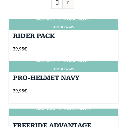
AGOTADO TEMPORALMENTE
SIN STOCK
RIDER PACK
39,95
€
AGOTADO TEMPORALMENTE
SIN STOCK
PRO-HELMET NAVY
39,95
€
AGOTADO TEMPORALMENTE
SIN STOCK
FREERIDE ADVANTAGE