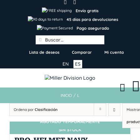
Skip
to
Envío gratis
content
45 días para devoluciones
Pago asegurado
Search
for:
Lista de deseos
Comparar
Mi cuenta
EN
ES
INICIO
/
L
Ordena por
Clasificación
Mostra
AGOTADO TEMPORALMENTE
produc
SIN STOCK