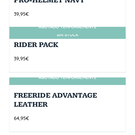
PRO-HELMET NAVY
39,95
€
AGOTADO TEMPORALMENTE
SIN STOCK
RIDER PACK
39,95
€
AGOTADO TEMPORALMENTE
SIN STOCK
FREERIDE ADVANTAGE
LEATHER
64,95
€