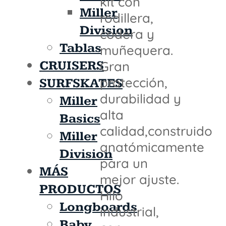
kit con
Miller
rodillera,
Division
codera y
Tablas
muñequera.
CRUISERS
Gran
protección,
SURFSKATES
durabilidad y
Miller
alta
Basics
calidad,construido
Miller
anatómicamente
Division
para un
MÁS
mejor ajuste.
PRODUCTOS
Hilo
Longboards
industrial,
Baby