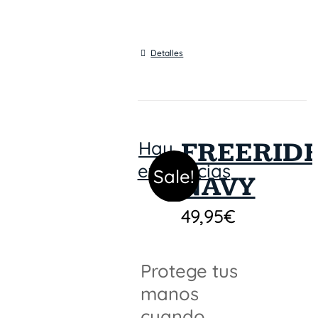
Detalles
Hay
FREERID
existencias
Sale!
NAVY
49,95
€
Protege tus
manos
cuando