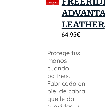
FREERID
stock
O
ADVANTA
TEMPOR
ALMENT
LEATHER
E
64,95
€
Protege tus
manos
cuando
patines.
Fabricado en
piel de cabra
que le da
suavidad y