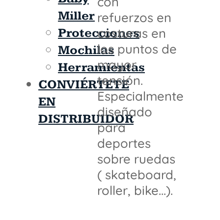
con
Miller
refuerzos en
costuras en
Protecciones
los puntos de
Mochilas
mayor
Herramientas
tensión.
CONVIÉRTETE
Especialmente
EN
diseñado
DISTRIBUIDOR
para
deportes
sobre ruedas
( skateboard,
roller, bike...).