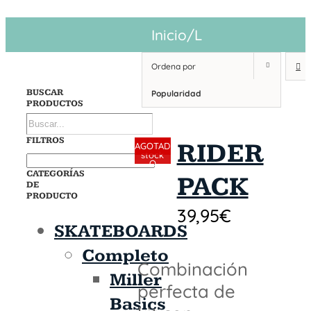
Inicio
/
L
Ordena por
BUSCAR
Popularidad
PRODUCTOS
FILTROS
RIDER
Sin
AGOTAD
stock
O
CATEGORÍAS
PACK
TEMPO
DE
PRODUCTO
RALMEN
39,95
€
TE
SKATEBOARDS
Completo
Combinación
Miller
perfecta de
Basics