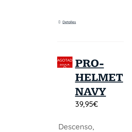
Detalles
PRO-
Sin
AGOTAD
stock
O
HELMET
TEMPO
RALMEN
NAVY
TE
39,95
€
Descenso,