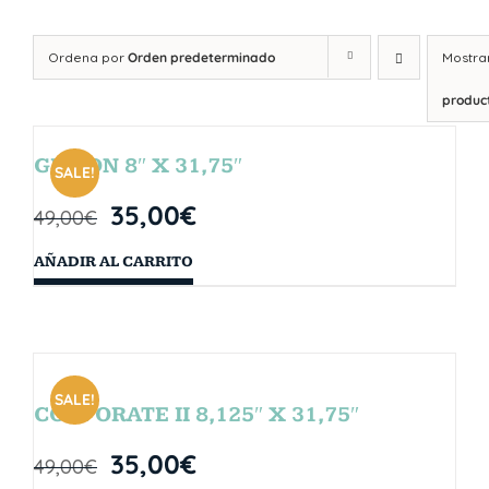
Ordena por
Orden predeterminado
Mostra
produc
GIBSON 8″ X 31,75″
SALE!
35,00
€
49,00
€
AÑADIR AL CARRITO
SALE!
CORPORATE II 8,125″ X 31,75″
35,00
€
49,00
€