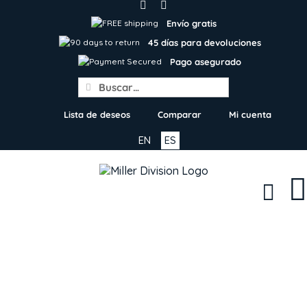
Skip
to
Envío gratis
content
45 días para devoluciones
Pago asegurado
Search
for:
Lista de deseos
Comparar
Mi cuenta
EN
ES