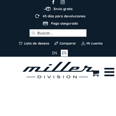
Skip
to
Envío gratis
content
45 días para devoluciones
Pago asegurado
Search
for:
Lista de deseos
Comparar
Mi cuenta
EN
ES