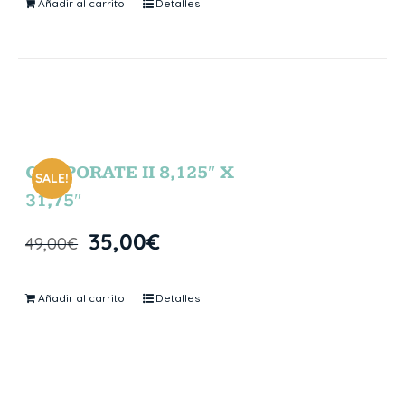
Añadir al carrito
Detalles
CORPORATE II 8,125″ X
SALE!
31,75″
35,00
€
49,00
€
Añadir al carrito
Detalles