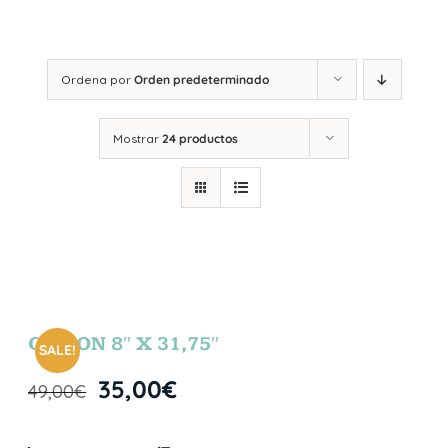
Ordena por
Orden predeterminado
Mostrar
24 productos
GIBSON 8″ X 31,75″
SALE!
35,00
€
49,00
€