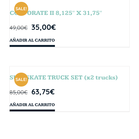
SALE!
CORPORATE II 8,125″ X 31,75″
35,00
€
49,00
€
AÑADIR AL CARRITO
SURFSKATE TRUCK SET (x2 trucks)
SALE!
63,75
€
85,00
€
AÑADIR AL CARRITO