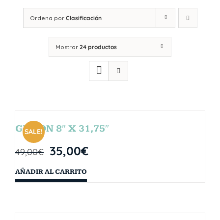
Ordena por
Clasificación
Mostrar
24 productos
GIBSON 8″ X 31,75″
SALE!
35,00
€
49,00
€
AÑADIR AL CARRITO