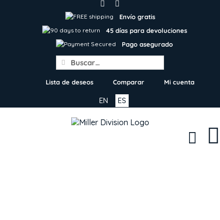
Skip
to
Envío gratis
content
45 días para devoluciones
Pago asegurado
Search
for:
Lista de deseos
Comparar
Mi cuenta
EN
ES