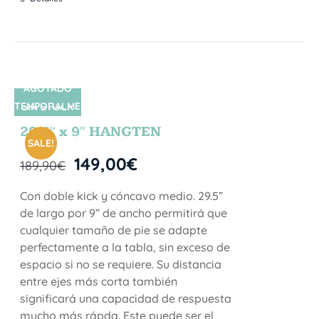
AGOTADO
TEMPORALME
SIN STOCK
NTE
29.5″ x 9″ HANGTEN
SALE!
149,00
€
189,90
€
Con doble kick y cóncavo medio. 29.5”
de largo por 9” de ancho permitirá que
cualquier tamaño de pie se adapte
perfectamente a la tabla, sin exceso de
espacio si no se requiere. Su distancia
entre ejes más corta también
significará una capacidad de respuesta
mucho más rápda. Este puede ser el