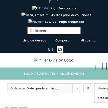
Skip
to
Envío gratis
content
45 días para devoluciones
Pago asegurado
Search
for:
Lista de deseos
Comparar
Mi cuenta
EN
ES
INICIO
/
SURFSKATES
/
MILLER DIVISION
Ordena por
Orden predeterminado
Mostra
produc
AGOTADO