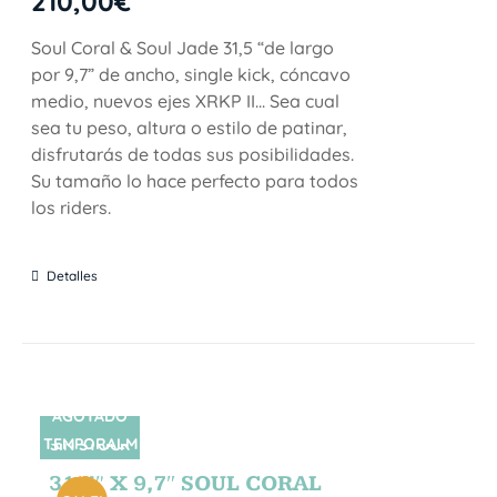
210,00
€
Soul Coral & Soul Jade 31,5 “de largo
por 9,7” de ancho, single kick, cóncavo
medio, nuevos ejes XRKP II... Sea cual
sea tu peso, altura o estilo de patinar,
disfrutarás de todas sus posibilidades.
Su tamaño lo hace perfecto para todos
los riders.
Detalles
AGOTADO
TEMPORALM
SIN STOCK
ENTE
31,5″ X 9,7″ SOUL CORAL