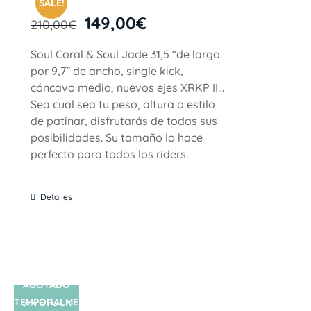
SALE!
149,00
€
210,00
€
Soul Coral & Soul Jade 31,5 “de largo
por 9,7” de ancho, single kick,
cóncavo medio, nuevos ejes XRKP II...
Sea cual sea tu peso, altura o estilo
de patinar, disfrutarás de todas sus
posibilidades. Su tamaño lo hace
perfecto para todos los riders.
Detalles
AGOTADO
TEMPORALME
SIN STOCK