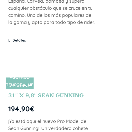
España. Carvea, bombea y supera
cualquier obstáculo que se cruce en tu
camino. Uno de los más populares de
la gama y apto para todo tipo de rider.
Detalles
AGOTADO
TEMPORALME
SIN STOCK
NTE
31″ X 9,8″ SEAN GUNNING
194,90
€
¡Ya está aquí el nuevo Pro Model de
Sean Gunning! ¡Un verdadero cohete