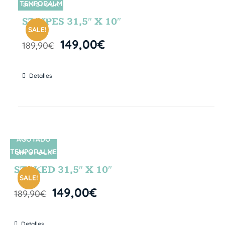
TEMPORALM
SIN STOCK
ENTE
STRIPES 31,5″ X 10″
SALE!
149,00
€
189,90
€
Detalles
AGOTADO
TEMPORALME
SIN STOCK
NTE
STOKED 31,5″ X 10″
SALE!
149,00
€
189,90
€
Detalles