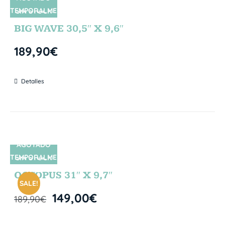
TEMPORALME
SIN STOCK
NTE
BIG WAVE 30,5″ X 9,6″
189,90
€
Detalles
AGOTADO
TEMPORALME
SIN STOCK
NTE
OCTOPUS 31″ X 9,7″
SALE!
149,00
€
189,90
€