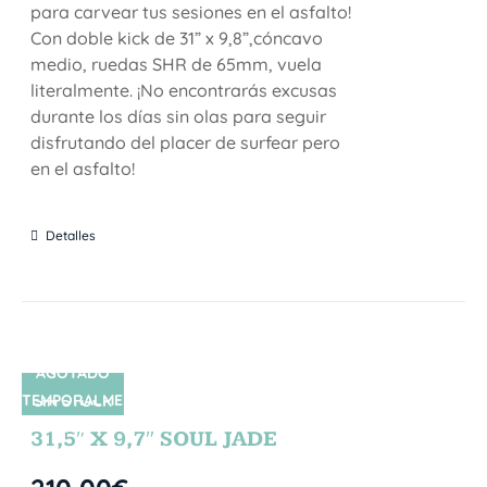
para carvear tus sesiones en el asfalto!
Con doble kick de 31” x 9,8”,cóncavo
medio, ruedas SHR de 65mm, vuela
literalmente. ¡No encontrarás excusas
durante los días sin olas para seguir
disfrutando del placer de surfear pero
en el asfalto!
Detalles
AGOTADO
TEMPORALME
SIN STOCK
NTE
31,5″ X 9,7″ SOUL JADE