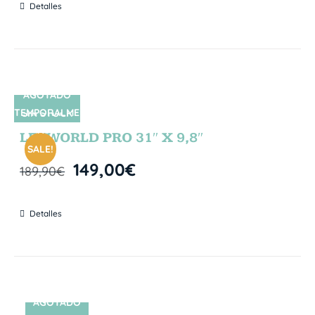
Detalles
AGOTADO
TEMPORALME
SIN STOCK
NTE
LETWORLD PRO 31″ X 9,8″
SALE!
149,00
€
189,90
€
Detalles
AGOTADO