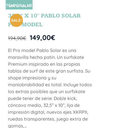
TEMPORALME
SIN STOCK
NTE
32,5” X 10″ PABLO SOLAR
SALE!
PRO MODEL
149,00
€
194,90
€
El Pro model Pablo Solar es una
maravilla hecha patín. Un surfskate
Premium inspirado en las propias
tablas de surf de este gran surfista. Su
shape impresiona y su
maniobrabilidad es total. Incluye todos
los extras posibles que un surfskate
puede tener de serie: Doble kick,
cóncavo medio, 32,5” x 10”, lija de
impresión digital, nuevos ejes XKRPII,
ruedas transparentes, juego extra de
gomas,...