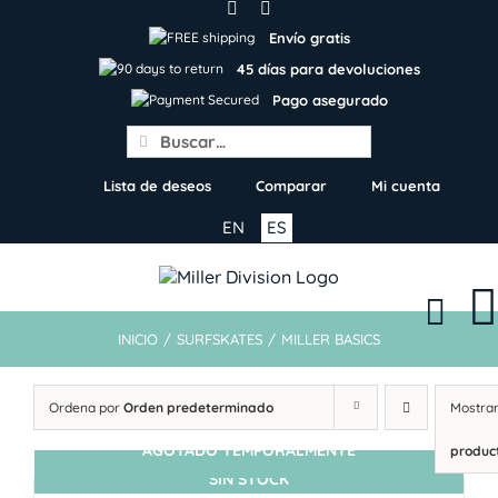
Skip
to
Envío gratis
content
45 días para devoluciones
Pago asegurado
Search
for:
Lista de deseos
Comparar
Mi cuenta
EN
ES
INICIO
/
SURFSKATES
/
MILLER BASICS
Ordena por
Orden predeterminado
Mostra
AGOTADO TEMPORALMENTE
produc
SIN STOCK