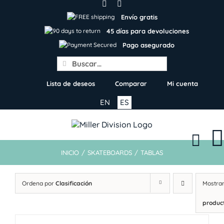
Skip
to
Envío gratis
content
45 días para devoluciones
Pago asegurado
Search
for:
Lista de deseos
Comparar
Mi cuenta
EN
ES
INICIO
/
SKATEBOARDS
/
TABLAS
Ordena por
Clasificación
Mostra
produc