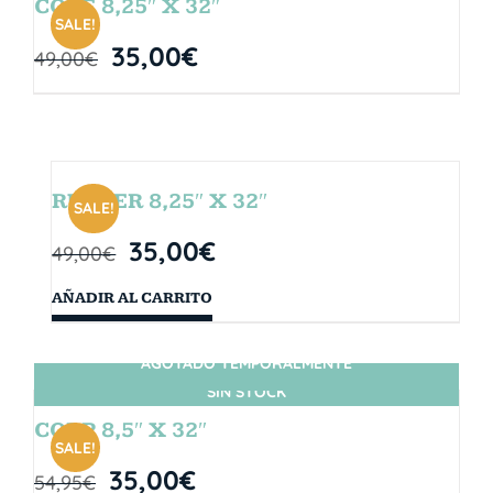
CORE 8,25″ X 32″
SALE!
35,00
€
49,00
€
RUBBER 8,25″ X 32″
SALE!
35,00
€
49,00
€
AÑADIR AL CARRITO
AGOTADO TEMPORALMENTE
SIN STOCK
CORP 8,5″ X 32″
SALE!
35,00
€
54,95
€