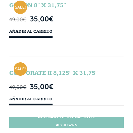
GIBSON 8″ X 31,75″
SALE!
35,00
€
49,00
€
AÑADIR AL CARRITO
SALE!
CORPORATE II 8,125″ X 31,75″
35,00
€
49,00
€
AÑADIR AL CARRITO
AGOTADO TEMPORALMENTE
SIN STOCK