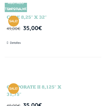
AGOTADO
TEMPORALME
SIN STOCK
NTE
CORE 8,25″ X 32″
SALE!
35,00
€
49,00
€
Detalles
CORPORATE II 8,125″ X
SALE!
31,75″
35,00
€
49,00
€