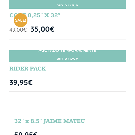
SIN STOCK
CORE 8,25″ X 32″
SALE!
35,00
€
49,00
€
AGOTADO TEMPORALMENTE
SIN STOCK
RIDER PACK
39,95
€
32″ x 8.5″ JAIME MATEU
59,95
€