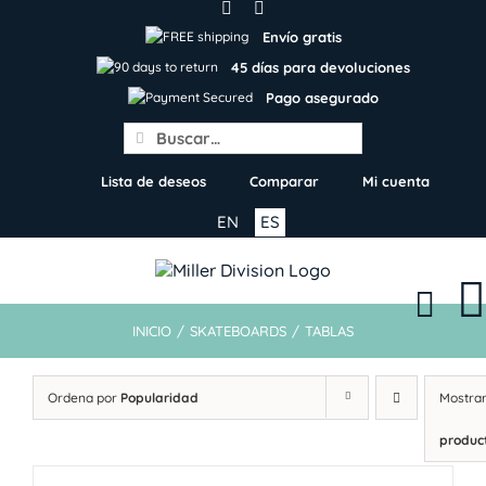
Skip
to
Envío gratis
content
45 días para devoluciones
Pago asegurado
Search
for:
Lista de deseos
Comparar
Mi cuenta
EN
ES
INICIO
/
SKATEBOARDS
/
TABLAS
Ordena por
Popularidad
Mostra
produc