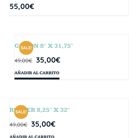
55,00
€
GIBSON 8″ X 31,75″
SALE!
35,00
€
49,00
€
AÑADIR AL CARRITO
RUBBER 8,25″ X 32″
SALE!
35,00
€
49,00
€
AÑADIR AL CARRITO