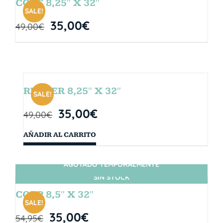
CORE 8,25″ X 32″
SALE!
35,00
€
49,00
€
RUBBER 8,25″ X 32″
SALE!
35,00
€
49,00
€
AÑADIR AL CARRITO
AGOTADO TEMPORALMENTE
SIN STOCK
CORP 8,5″ X 32″
SALE!
35,00
€
54,95
€