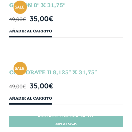
GIBSON 8″ X 31,75″
SALE!
35,00
€
49,00
€
AÑADIR AL CARRITO
SALE!
CORPORATE II 8,125″ X 31,75″
35,00
€
49,00
€
AÑADIR AL CARRITO
AGOTADO TEMPORALMENTE
SIN STOCK