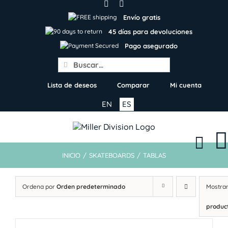
Skip
to
Envío gratis
content
45 días para devoluciones
Pago asegurado
Search
for:
Lista de deseos
Comparar
Mi cuenta
EN
ES
INICIO
/
SKATEBOARDS
/
TABLAS
Ordena por
Orden predeterminado
Mostra
produc