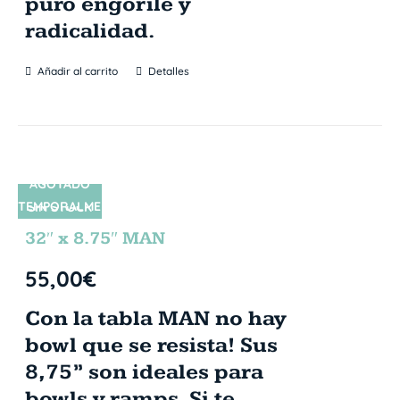
puro engorile y
radicalidad.
Añadir al carrito
Detalles
AGOTADO
TEMPORALME
SIN STOCK
NTE
32″ x 8.75″ MAN
55,00
€
Con la tabla MAN no hay
bowl que se resista! Sus
8,75” son ideales para
bowls y ramps. Si te