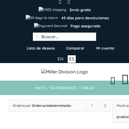
Skip
to
Envío gratis
content
45 días para devoluciones
Pago asegurado
Search
for:
Lista de deseos
Comparar
Mi cuenta
EN
ES
INICIO
/
SKATEBOARDS
/
TABLAS
Ordena por
Orden predeterminado
Mostra
produc