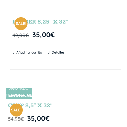
RUBBER 8,25″ X 32″
SALE!
35,00
€
49,00
€
Añadir al carrito
Detalles
AGOTADO
TEMPORALME
SIN STOCK
NTE
CORP 8,5″ X 32″
SALE!
35,00
€
54,95
€