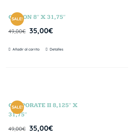
GIBSON 8″ X 31,75″
SALE!
35,00
€
49,00
€
Añadir al carrito
Detalles
CORPORATE II 8,125″ X
SALE!
31,75″
35,00
€
49,00
€