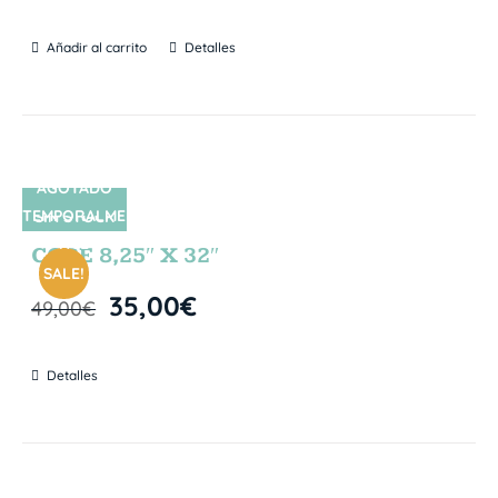
Añadir al carrito
Detalles
AGOTADO
TEMPORALME
SIN STOCK
NTE
CORE 8,25″ X 32″
SALE!
35,00
€
49,00
€
Detalles