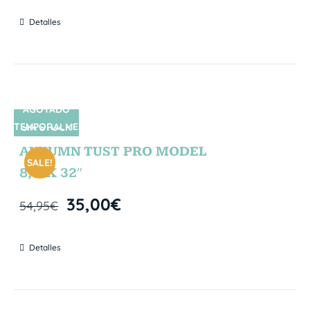
Detalles
AGOTADO
TEMPORALME
SIN STOCK
NTE
AUTUMN TUST PRO MODEL
SALE!
8,5″X 32″
35,00
€
54,95
€
Detalles