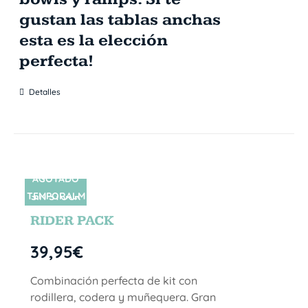
gustan las tablas anchas
esta es la elección
perfecta!
Detalles
AGOTADO
TEMPORALM
SIN STOCK
ENTE
RIDER PACK
39,95
€
Combinación perfecta de kit con
rodillera, codera y muñequera. Gran