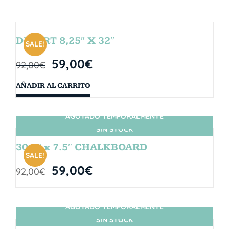
DESERT 8,25″ X 32″
SALE!
59,00
€
92,00
€
AÑADIR AL CARRITO
AGOTADO TEMPORALMENTE
SIN STOCK
30.5″ x 7.5″ CHALKBOARD
SALE!
59,00
€
92,00
€
AGOTADO TEMPORALMENTE
SIN STOCK