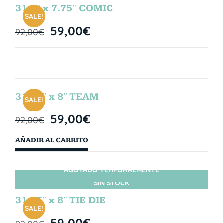
31.5″ x 7.75″ COMIC
SALE!
59,00
€
92,00
€
31.75″ x 8″ TEAM
SALE!
59,00
€
92,00
€
AÑADIR AL CARRITO
AGOTADO TEMPORALMENTE
SIN STOCK
31.75″ x 8″ TIE DIE
SALE!
59,00
€