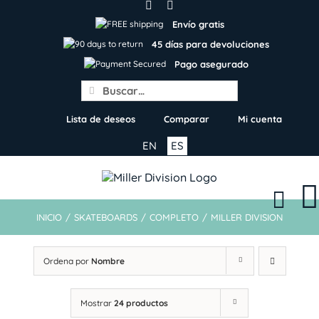
Skip
to
Envío gratis
content
45 días para devoluciones
Pago asegurado
Search
for:
Lista de deseos
Comparar
Mi cuenta
EN
ES
INICIO
/
SKATEBOARDS
/
COMPLETO
/
MILLER DIVISION
Ordena por
Nombre
Mostrar
24 productos