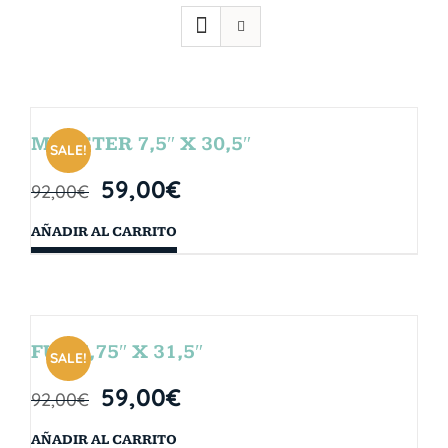
MONSTER 7,5″ X 30,5″
SALE!
59,00
€
92,00
€
AÑADIR AL CARRITO
FUN 7,75″ X 31,5″
SALE!
59,00
€
92,00
€
AÑADIR AL CARRITO