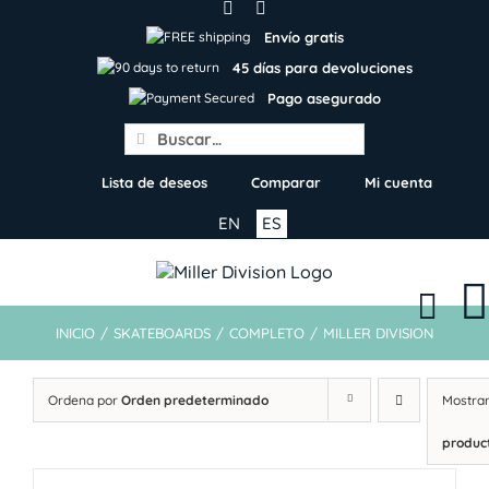
Skip
to
Envío gratis
content
45 días para devoluciones
Pago asegurado
Search
for:
Lista de deseos
Comparar
Mi cuenta
EN
ES
INICIO
/
SKATEBOARDS
/
COMPLETO
/
MILLER DIVISION
Ordena por
Orden predeterminado
Mostra
produc