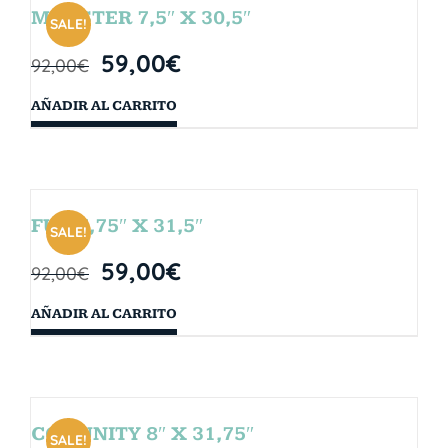
MONSTER 7,5″ X 30,5″
SALE!
59,00
€
92,00
€
AÑADIR AL CARRITO
FUN 7,75″ X 31,5″
SALE!
59,00
€
92,00
€
AÑADIR AL CARRITO
COMUNITY 8″ X 31,75″
SALE!