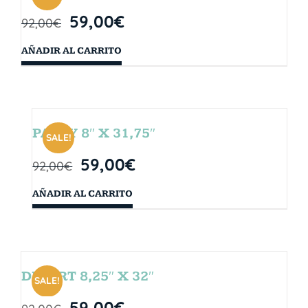
59,00
€
92,00
€
AÑADIR AL CARRITO
PARTY 8″ X 31,75″
SALE!
59,00
€
92,00
€
AÑADIR AL CARRITO
DESERT 8,25″ X 32″
SALE!
59,00
€