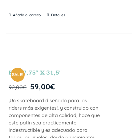
Añadir al carrito
Detalles
FUN 7,75″ X 31,5″
SALE!
59,00
€
92,00
€
¡Un skateboard diseñado para los
riders más exigentes!, y construido con
componentes de alta calidad, hace que
este patín sea prácticamente
indestructible y es adecuado para
todos los niveles, desde principiantes