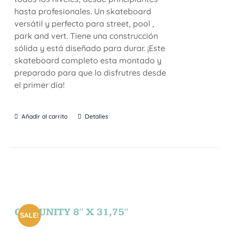
hasta profesionales. Un skateboard
versátil y perfecto para street, pool ,
park and vert. Tiene una construcción
sólida y está diseñado para durar. ¡Este
skateboard completo esta montado y
preparado para que lo disfrutres desde
el primer día!
Añadir al carrito
Detalles
COMUNITY 8″ X 31,75″
SALE!