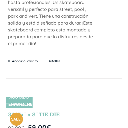
hasta profesionales. Un skateboard
versátil y perfecto para street, pool ,
park and vert. Tiene una construcción
sólida y está diseñado para durar. ¡Este
skateboard completo esta montado y
preparado para que lo disfrutres desde
el primer día!
Añadir al carrito
Detalles
AGOTADO
TEMPORALME
SIN STOCK
NTE
31.75″ x 8″ TIE DIE
SALE!
59,00
€