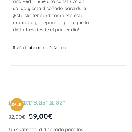
and vert. Tiene una construcción
sólida y está diseñado para durar.
¡Este skateboard completo esta
montado y preparado para que lo
disfrutres desde el primer día!
Añadir al carrito
Detalles
DESERT 8,25″ X 32″
SALE!
59,00
€
92,00
€
¡Un skateboard diseñado para los