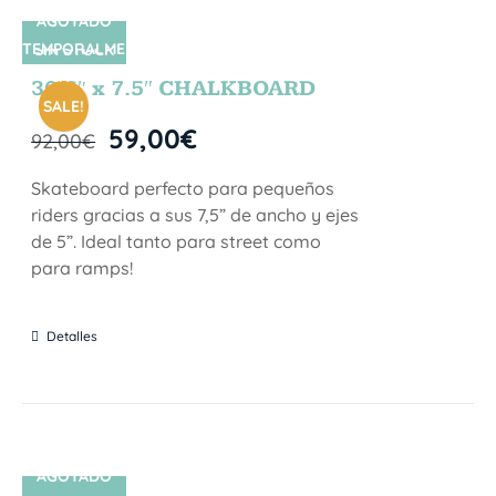
AGOTADO
TEMPORALME
SIN STOCK
NTE
30.5″ x 7.5″ CHALKBOARD
SALE!
59,00
€
92,00
€
Skateboard perfecto para pequeños
riders gracias a sus 7,5” de ancho y ejes
de 5”. Ideal tanto para street como
para ramps!
Detalles
AGOTADO