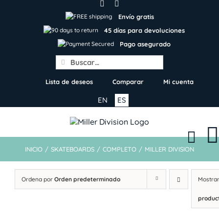
Skip
to
Envío gratis
content
45 días para devoluciones
Pago asegurado
Search
for:
Lista de deseos
Comparar
Mi cuenta
EN
ES
INICIO
/
SKATEBOARDS
/
COMPLETO
/
MILLER DIVISION
Ordena por
Orden predeterminado
Mostra
produc