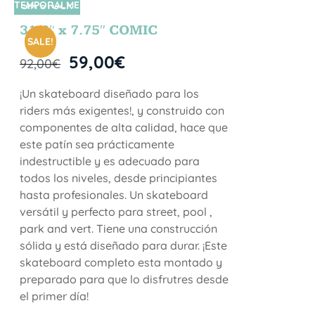
TEMPORALME
SIN STOCK
NTE
31.5″ x 7.75″ COMIC
SALE!
59,00
€
92,00
€
¡Un skateboard diseñado para los
riders más exigentes!, y construido con
componentes de alta calidad, hace que
este patín sea prácticamente
indestructible y es adecuado para
todos los niveles, desde principiantes
hasta profesionales. Un skateboard
versátil y perfecto para street, pool ,
park and vert. Tiene una construcción
sólida y está diseñado para durar. ¡Este
skateboard completo esta montado y
preparado para que lo disfrutres desde
el primer día!