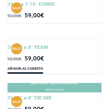
31.5″ x 7.75″ COMIC
SALE!
59,00
€
92,00
€
31.75″ x 8″ TEAM
SALE!
59,00
€
92,00
€
AÑADIR AL CARRITO
AGOTADO TEMPORALMENTE
SIN STOCK
31.75″ x 8″ TIE DIE
SALE!
59,00
€