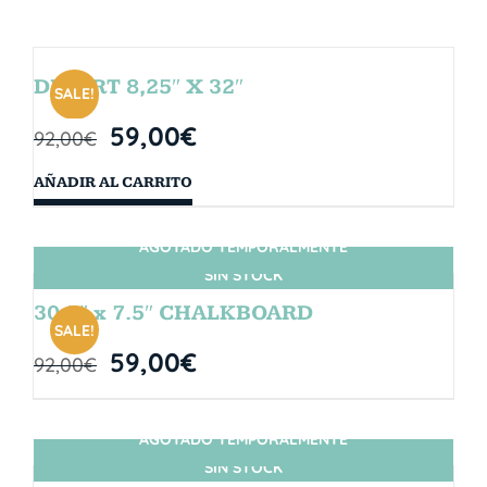
DESERT 8,25″ X 32″
SALE!
59,00
€
92,00
€
AÑADIR AL CARRITO
AGOTADO TEMPORALMENTE
SIN STOCK
30.5″ x 7.5″ CHALKBOARD
SALE!
59,00
€
92,00
€
AGOTADO TEMPORALMENTE
SIN STOCK