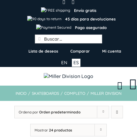
Skip
to
Envío gratis
content
45 días para devoluciones
Pago asegurado
Search
for:
Lista de deseos
Comparar
Mi cuenta
EN
ES
INICIO
/
SKATEBOARDS
/
COMPLETO
/
MILLER DIVISION
Ordena por
Orden predeterminado
Mostrar
24 productos