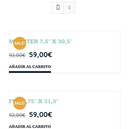
MONSTER 7,5″ X 30,5″
SALE!
59,00
€
92,00
€
AÑADIR AL CARRITO
FUN 7,75″ X 31,5″
SALE!
59,00
€
92,00
€
AÑADIR AL CARRITO