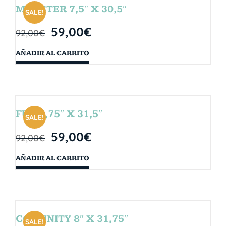
MONSTER 7,5″ X 30,5″
SALE!
59,00
€
92,00
€
AÑADIR AL CARRITO
FUN 7,75″ X 31,5″
SALE!
59,00
€
92,00
€
AÑADIR AL CARRITO
COMUNITY 8″ X 31,75″
SALE!