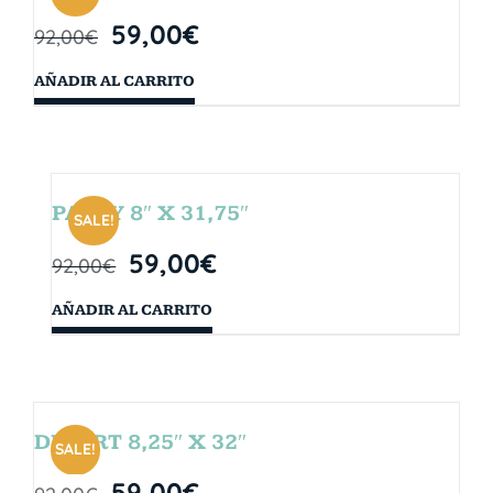
59,00
€
92,00
€
AÑADIR AL CARRITO
PARTY 8″ X 31,75″
SALE!
59,00
€
92,00
€
AÑADIR AL CARRITO
DESERT 8,25″ X 32″
SALE!
59,00
€