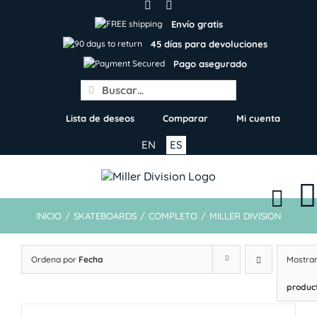
Skip
to
Envío gratis
content
45 días para devoluciones
Pago asegurado
Search
for:
Lista de deseos
Comparar
Mi cuenta
EN
ES
INICIO
/
SKATEBOARDS
/
COMPLETO
/
MILLER DIVISION
Ordena por
Fecha
Mostra
produc