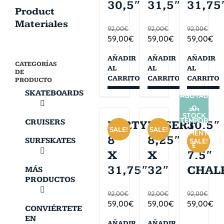
30,5″
31,5″
31,75
Product
Materiales
92,00
€
92,00
€
92,00
€
59,00
€
59,00
€
59,00
€
AÑADIR
AÑADIR
AÑADIR
CATEGORÍAS
AL
AL
AL
DE
CARRITO
CARRITO
CARRITO
PRODUCTO
SKATEBOARDS
AGOTAD
O
SIN
STOCK
TEMPOR
CRUISERS
PARTY
DESERT
30.5″
SALE!
SALE!
ALMENT
8″
8,25″
x
SURFSKATES
SALE!
E
X
X
7.5″
31,75″
32″
CHAL
MÁS
PRODUCTOS
92,00
€
92,00
€
92,00
€
59,00
€
59,00
€
59,00
€
CONVIÉRTETE
EN
AÑADIR
AÑADIR