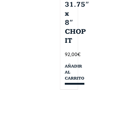
31.75″
x
8″
CHOP
IT
92,00
€
AÑADIR
AL
CARRITO