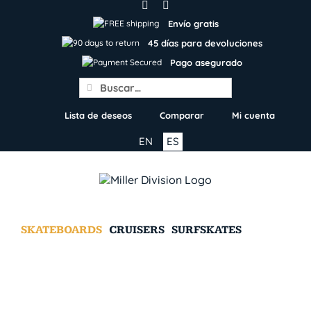
Skip
to
Envío gratis
content
45 días para devoluciones
Pago asegurado
Search
for:
Lista de deseos
Comparar
Mi cuenta
EN
ES
SKATEBOARDS
CRUISERS
SURFSKATES