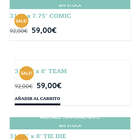
SIN STOCK
31.5″ x 7.75″ COMIC
SALE!
59,00
€
92,00
€
31.75″ x 8″ TEAM
SALE!
59,00
€
92,00
€
AÑADIR AL CARRITO
AGOTADO TEMPORALMENTE
SIN STOCK
31.75″ x 8″ TIE DIE