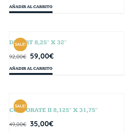
AÑADIR AL CARRITO
DESERT 8,25″ X 32″
SALE!
59,00
€
92,00
€
AÑADIR AL CARRITO
SALE!
CORPORATE II 8,125″ X 31,75″
35,00
€
49,00
€