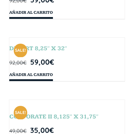
92,00
€
AÑADIR AL CARRITO
DESERT 8,25″ X 32″
SALE!
59,00
€
92,00
€
AÑADIR AL CARRITO
SALE!
CORPORATE II 8,125″ X 31,75″
35,00
€
49,00
€