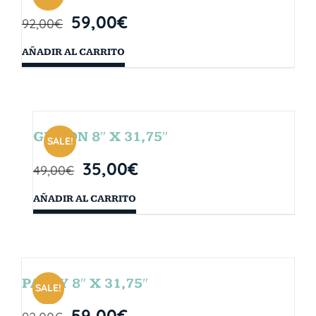
59,00
€
92,00
€
AÑADIR AL CARRITO
GIBSON 8″ X 31,75″
SALE!
35,00
€
49,00
€
AÑADIR AL CARRITO
PARTY 8″ X 31,75″
SALE!
59,00
€