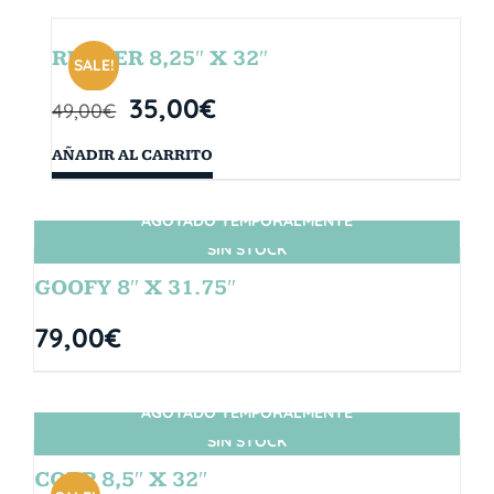
RUBBER 8,25″ X 32″
SALE!
35,00
€
49,00
€
AÑADIR AL CARRITO
AGOTADO TEMPORALMENTE
SIN STOCK
GOOFY 8″ X 31.75″
79,00
€
AGOTADO TEMPORALMENTE
SIN STOCK
CORP 8,5″ X 32″