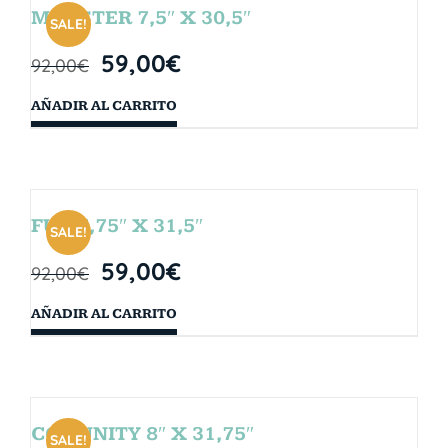
MONSTER 7,5″ X 30,5″
SALE!
59,00
€
92,00
€
AÑADIR AL CARRITO
FUN 7,75″ X 31,5″
SALE!
59,00
€
92,00
€
AÑADIR AL CARRITO
COMUNITY 8″ X 31,75″
SALE!