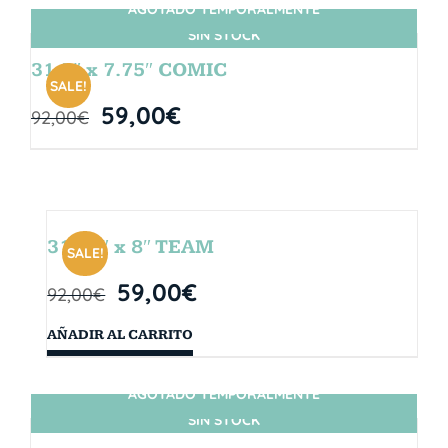
AGOTADO TEMPORALMENTE
SIN STOCK
31.5″ x 7.75″ COMIC
SALE!
59,00
€
92,00
€
31.75″ x 8″ TEAM
SALE!
59,00
€
92,00
€
AÑADIR AL CARRITO
AGOTADO TEMPORALMENTE
SIN STOCK