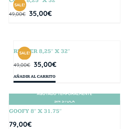
CORE 8,25″ X 32″
SALE!
35,00
€
49,00
€
RUBBER 8,25″ X 32″
SALE!
35,00
€
49,00
€
AÑADIR AL CARRITO
AGOTADO TEMPORALMENTE
SIN STOCK
GOOFY 8″ X 31.75″
79,00
€