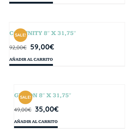
COMUNITY 8″ X 31,75″
SALE!
59,00
€
92,00
€
AÑADIR AL CARRITO
GIBSON 8″ X 31,75″
SALE!
35,00
€
49,00
€
AÑADIR AL CARRITO