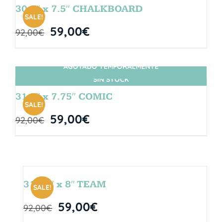
30.5″ x 7.5″ CHALKBOARD
SALE!
59,00
€
92,00
€
AGOTADO TEMPORALMENTE
SIN STOCK
31.5″ x 7.75″ COMIC
SALE!
59,00
€
92,00
€
31.75″ x 8″ TEAM
SALE!
59,00
€
92,00
€