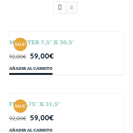
MONSTER 7,5″ X 30,5″
SALE!
59,00
€
92,00
€
AÑADIR AL CARRITO
FUN 7,75″ X 31,5″
SALE!
59,00
€
92,00
€
AÑADIR AL CARRITO