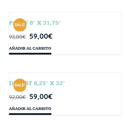
PARTY 8″ X 31,75″
SALE!
59,00
€
92,00
€
AÑADIR AL CARRITO
DESERT 8,25″ X 32″
SALE!
59,00
€
92,00
€
AÑADIR AL CARRITO