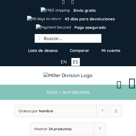
Skip
to
Envío gratis
content
45 días para devoluciones
Pago asegurado
Search
for:
Lista de deseos
Comparar
Mi cuenta
EN
ES
INICIO
/
SKATEBOARDS
Ordena por
Nombre
Mostrar
24 productos