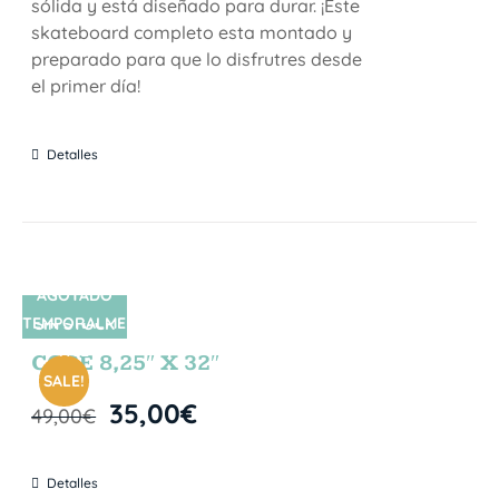
sólida y está diseñado para durar. ¡Este
skateboard completo esta montado y
preparado para que lo disfrutres desde
el primer día!
Detalles
AGOTADO
TEMPORALME
SIN STOCK
NTE
CORE 8,25″ X 32″
SALE!
35,00
€
49,00
€
Detalles