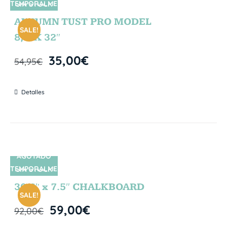
TEMPORALME
SIN STOCK
NTE
AUTUMN TUST PRO MODEL
SALE!
8,5″X 32″
35,00
€
54,95
€
Detalles
AGOTADO
TEMPORALME
SIN STOCK
NTE
30.5″ x 7.5″ CHALKBOARD
SALE!
59,00
€
92,00
€