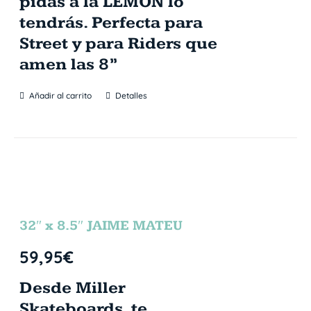
pidas a la LEMON lo
tendrás. Perfecta para
Street y para Riders que
amen las 8”
Añadir al carrito
Detalles
32″ x 8.5″ JAIME MATEU
59,95
€
Desde Miller
Skateboards, te