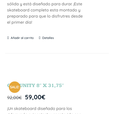
sólida y está diseñado para durar. ¡Este
skateboard completo esta montado y
preparado para que lo disfrutres desde
el primer día!
Añadir al carrito
Detalles
COMUNITY 8″ X 31,75″
SALE!
59,00
€
92,00
€
¡Un skateboard diseñado para los