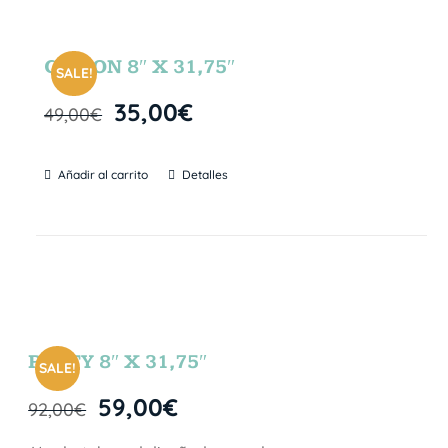
GIBSON 8″ X 31,75″
SALE!
35,00
€
49,00
€
Añadir al carrito
Detalles
PARTY 8″ X 31,75″
SALE!
59,00
€
92,00
€