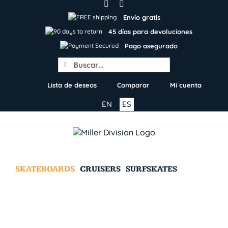
Skip
to
Envío gratis
content
45 días para devoluciones
Pago asegurado
Search
for:
Lista de deseos
Comparar
Mi cuenta
EN
ES
SKATEBOARDS
CRUISERS
SURFSKATES