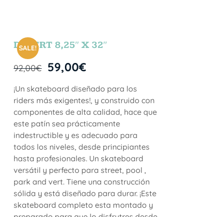
DESERT 8,25″ X 32″
SALE!
59,00
€
92,00
€
¡Un skateboard diseñado para los
riders más exigentes!, y construido con
componentes de alta calidad, hace que
este patín sea prácticamente
indestructible y es adecuado para
todos los niveles, desde principiantes
hasta profesionales. Un skateboard
versátil y perfecto para street, pool ,
park and vert. Tiene una construcción
sólida y está diseñado para durar. ¡Este
skateboard completo esta montado y
preparado para que lo disfrutres desde