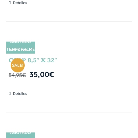
Detalles
AGOTADO
TEMPORALME
SIN STOCK
NTE
CORP 8,5″ X 32″
SALE!
35,00
€
54,95
€
Detalles
AGOTADO