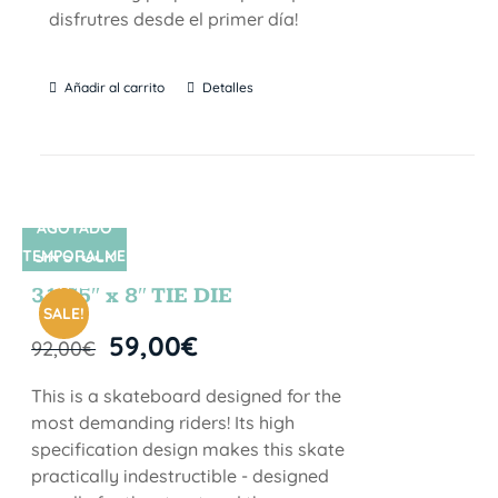
disfrutres desde el primer día!
Añadir al carrito
Detalles
AGOTADO
TEMPORALME
SIN STOCK
NTE
31.75″ x 8″ TIE DIE
SALE!
59,00
€
92,00
€
This is a skateboard designed for the
most demanding riders! Its high
specification design makes this skate
practically indestructible - designed