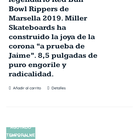
Bowl Rippers de
Marsella 2019. Miller
Skateboards ha
construido la joya de la
corona “a prueba de
Jaime”. 8,5 pulgadas de
puro engorile y
radicalidad.
Añadir al carrito
Detalles
AGOTADO
TEMPORALME
SIN STOCK