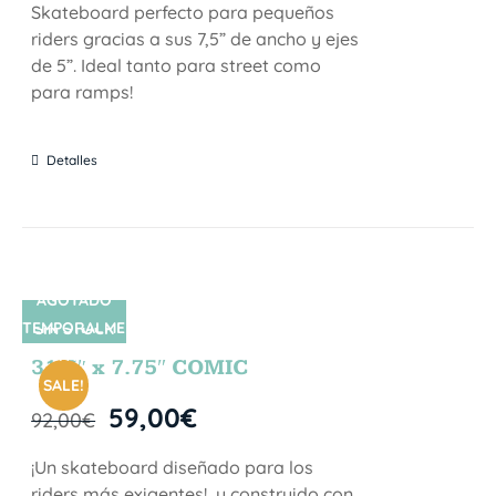
Skateboard perfecto para pequeños
riders gracias a sus 7,5” de ancho y ejes
de 5”. Ideal tanto para street como
para ramps!
Detalles
AGOTADO
TEMPORALME
SIN STOCK
NTE
31.5″ x 7.75″ COMIC
SALE!
59,00
€
92,00
€
¡Un skateboard diseñado para los
riders más exigentes!, y construido con