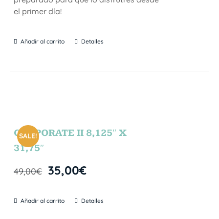
el primer día!
Añadir al carrito
Detalles
CORPORATE II 8,125″ X
SALE!
31,75″
35,00
€
49,00
€
Añadir al carrito
Detalles