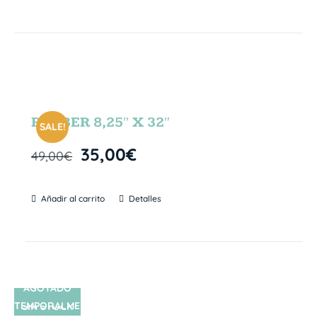
RUBBER 8,25″ X 32″
SALE!
35,00
€
49,00
€
Añadir al carrito
Detalles
AGOTADO
TEMPORALME
SIN STOCK