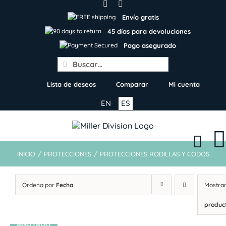
Skip
to
Envío gratis
content
45 días para devoluciones
Pago asegurado
Search
for:
Lista de deseos
Comparar
Mi cuenta
EN
ES
INICIO
/
PROTECCIONES
/
PROTECCIONES RODILLAS Y CODOS
Ordena por
Fecha
Mostra
produc
AGOTADO