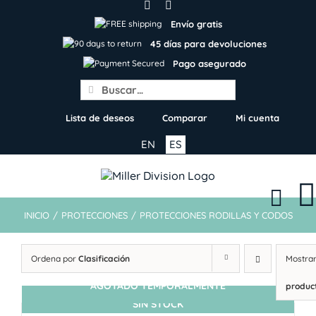
Skip
to
Envío gratis
content
45 días para devoluciones
Pago asegurado
Search
for:
Lista de deseos
Comparar
Mi cuenta
EN
ES
INICIO
/
PROTECCIONES
/
PROTECCIONES RODILLAS Y CODOS
Ordena por
Clasificación
Mostra
AGOTADO TEMPORALMENTE
produc
SIN STOCK