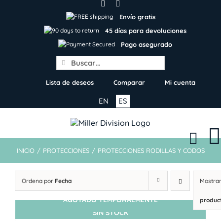
Skip
to
Envío gratis
content
45 días para devoluciones
Pago asegurado
Search
for:
Lista de deseos
Comparar
Mi cuenta
EN
ES
INICIO
/
PROTECCIONES
/
PROTECCIONES RODILLAS Y CODOS
Ordena por
Fecha
Mostra
AGOTADO TEMPORALMENTE
produc
SIN STOCK