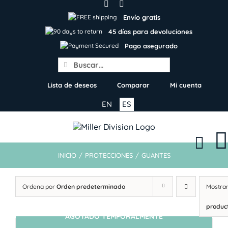
Skip
to
Envío gratis
content
45 días para devoluciones
Pago asegurado
Search
for:
Lista de deseos
Comparar
Mi cuenta
EN
ES
INICIO
/
PROTECCIONES
/
GUANTES
Ordena por
Orden predeterminado
Mostra
produc
AGOTADO TEMPORALMENTE
SIN STOCK