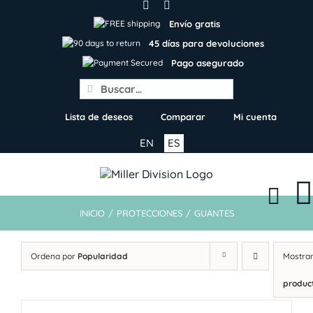
Skip
to
Envío gratis
content
45 días para devoluciones
Pago asegurado
Search
for:
Lista de deseos
Comparar
Mi cuenta
EN
ES
INICIO
/
PROTECCIONES
/
GUANTES
Ordena por
Popularidad
Mostra
produc