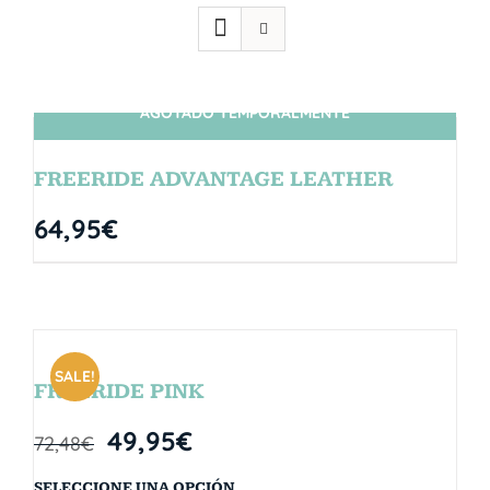
AGOTADO TEMPORALMENTE
SIN STOCK
FREERIDE ADVANTAGE LEATHER
64,95
€
SALE!
FREERIDE PINK
49,95
€
72,48
€
SELECCIONE UNA OPCIÓN