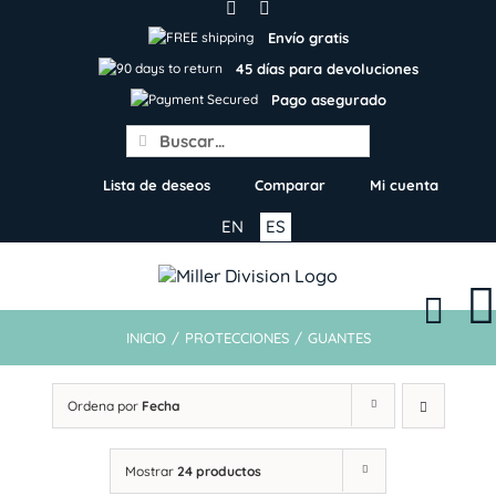
Skip
to
Envío gratis
content
45 días para devoluciones
Pago asegurado
Search
for:
Lista de deseos
Comparar
Mi cuenta
EN
ES
INICIO
/
PROTECCIONES
/
GUANTES
Ordena por
Fecha
Mostrar
24 productos