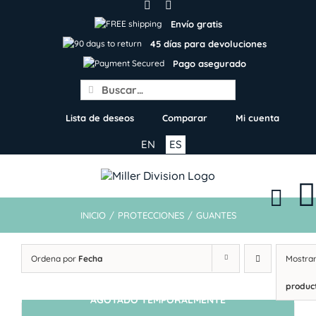
Skip
to
Envío gratis
content
45 días para devoluciones
Pago asegurado
Search
for:
Lista de deseos
Comparar
Mi cuenta
EN
ES
INICIO
/
PROTECCIONES
/
GUANTES
Ordena por
Fecha
Mostra
produc
AGOTADO TEMPORALMENTE
SIN STOCK