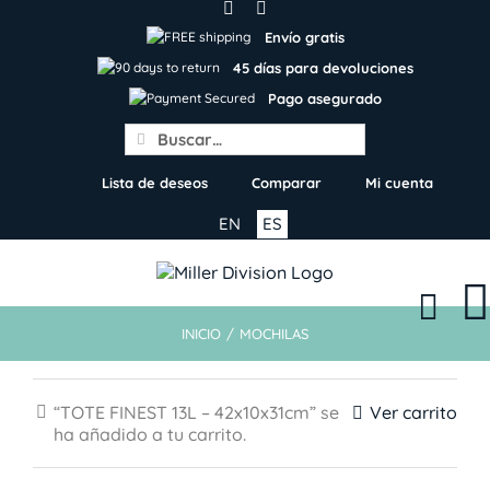
Skip
to
Envío gratis
content
45 días para devoluciones
Pago asegurado
Search
for:
Lista de deseos
Comparar
Mi cuenta
EN
ES
INICIO
/
MOCHILAS
“TOTE FINEST 13L – 42x10x31cm” se
Ver carrito
ha añadido a tu carrito.